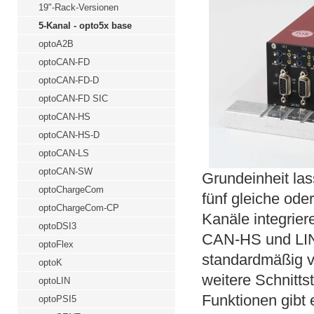
19"-Rack-Versionen
5-Kanal - opto5x base
optoA2B
optoCAN-FD
optoCAN-FD-D
optoCAN-FD SIC
optoCAN-HS
optoCAN-HS-D
optoCAN-LS
optoCAN-SW
Grundeinheit las
optoChargeCom
fünf gleiche ode
optoChargeCom-CP
Kanäle integrie
optoDSI3
CAN-HS und LIN
optoFlex
standardmäßig 
optoK
weitere Schnitts
optoLIN
Funktionen gibt 
optoPSI5