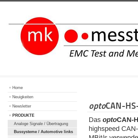
INFORMATIO
Home
Neuigkeiten
opto
CAN-HS
Newsletter
PRODUKTE
Das
opto
CAN-H
Analoge Signale / Übertragung
highspeed CAN-H
Bussysteme / Automotive links
MBit/s verwende