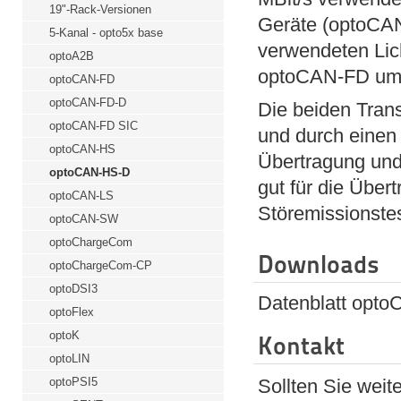
19"-Rack-Versionen
Geräte (optoCAN
5-Kanal - opto5x base
verwendeten Lich
optoA2B
optoCAN-FD um 
optoCAN-FD
optoCAN-FD-D
Die beiden Trans
optoCAN-FD SIC
und durch einen 
optoCAN-HS
Übertragung und
optoCAN-HS-D
gut für die Über
optoCAN-LS
Störemissionstes
optoCAN-SW
optoChargeCom
Downloads
optoChargeCom-CP
optoDSI3
Datenblatt opt
optoFlex
optoK
Kontakt
optoLIN
optoPSI5
Sollten Sie wei